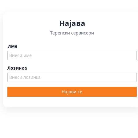
Најава
Теренски сервисери
Име
Лозинка
Најави се