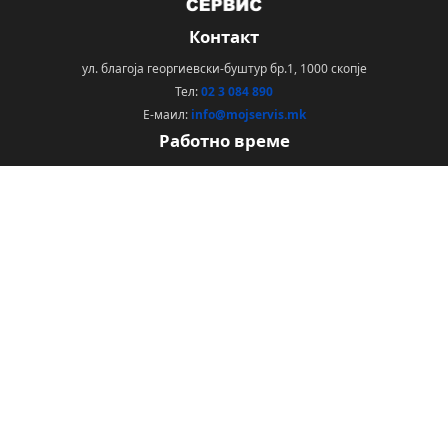
Контакт
ул. благоја георгиевски-буштур бр.1, 1000 скопје
Тел:
02 3 084 890
Е-маил:
info@mojservis.mk
Работно време
Понеделник - Петок: 08:30 - 16:30
Сабота: НЕРАБОТЕН
Недела: НЕРАБОТЕН