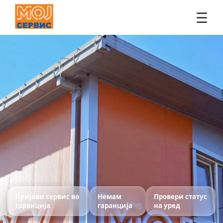
☰
Пријави сервис во
Немам
Провери статус
гаранција
гаранција
на уред