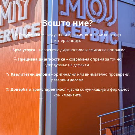
Зошто ние?
🛠️
Стручен тим
– искуство и практично знаење во секоја
интервенција.
⚡
Брза услуга
– навремена дијагностика и ефикасна поправка.
🔍
Прецизна дијагностика
– современа опрема за точно
утврдување на дефекти.
🔧
Квалитетни делови
– оригинални или внимателно проверени
резервни делови.
🤝
Доверба и транспарентност
– јасна комуникација и фер однос
кон клиентите.