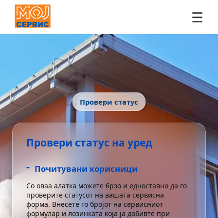
☰
Провери статус
Провери статус на уред
-
Почитувани корисници
Со оваа алатка можете брзо и едноставно да го
проверите статусот на вашата сервисна
форма. Внесете го бројот на сервисниот
формулар и лозинката која ја добивте при