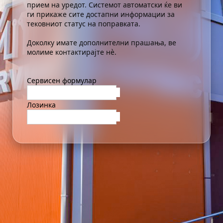
прием на уредот. Системот автоматски ќе ви
ги прикаже сите достапни информации за
тековниот статус на поправката.
Доколку имате дополнителни прашања, ве
молиме контактирајте нè.
Сервисен формулар
Лозинка
Провери статус